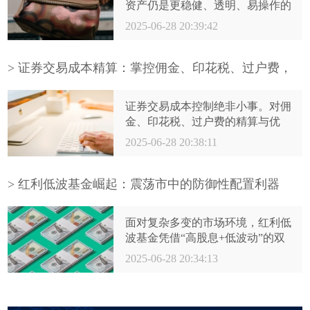
资产仍是更稳健、透明、易操作的
选择。若对奢侈品抱有真挚热爱并
2025-06-28 20:39:42
愿意深耕研究，或许能在享受收藏
乐趣的同时，收获其带来的附加价
值。但切记：以理财为目的入场，
> 证券交易成本精算：掌控佣金、印花税、过户费，
需怀敬畏之心，量力而行，深刻认
提升投资效益
知其非标准化、高波动、高门槛的
证券交易成本控制绝非小事。对佣
本质。在消费与投资之间，理性永
金、印花税、过户费的精算与优
远是守护财富的基石。
化，是投资能力的重要体现。通过
2025-06-28 20:38:11
主动谈判佣金费率、策略性应对印
花税、精确计量过户费，并将成本
意识深度融入每一笔交易决策，投
> 红利低波基金崛起：震荡市中的防御性配置利器
资者能有效减少“摩擦损耗”，显著
提升长期投资回报率。在充满不确
面对复杂多变的市场环境，红利低
定性的市场环境中，对确定性的成
波基金凭借“高股息+低波动”的双
本实施精细化管理，是通往理性投
核动力，为投资者提供了稀缺的防
2025-06-28 20:34:13
资和财富稳健增值的坚实阶梯。开
御性配置选项。将其纳入投资组
始精算你的交易成本，让每一分钱
合，如同为资产穿上“防弹衣”，在
都发挥最大效用。
追求长期稳健增值的道路上增添一