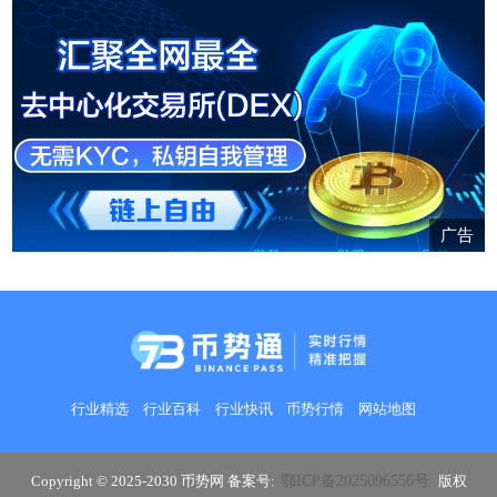
份确定性。在波动成为常态的当
下，红利低波基金无疑已成为理性
投资者构建攻守兼备投资体系的必
备利器。
广告
行业精选
行业百科
行业快讯
币势行情
网站地图
Copyright © 2025-2030 币势网 备案号:
鄂ICP备2025096556号
版权