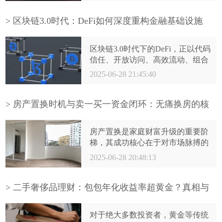
队的护航下，深入理解规则，前瞻
规划布局，合法合规运作，方能穿
> 区块链3.0时代：DeFi如何深度重构金融基础设施
透迷雾，有效规避风险，最大化传
承效率，让家族财富与精神跨越时
区块链3.0时代下的DeFi，正以代码
空，生生不息。开启这堂必修课，
信任、开放访问、高效流动、组合
正是为家族的长久繁荣奠定最坚实
创新为核心，系统性重构金融基础
2025-06-28 21:45:40
的基石。
设施的根基。尽管面临安全、监
管、体验等挑战，其重塑金融体系
效率、透明度和普惠性的潜力毋庸
> 房产置换时机与卖一买一资金闭环：无痛换房的核
置疑。随着底层技术持续突破、监
心攻略
管框架逐步清晰、用户体验不断优
房产置换是家庭财富升级的重要阶
化，DeFi与传统金融并非替代关
梯，其成功核心在于对市场脉搏的
系，而是走向深度融合与互补共
精准把握与资金链的无缝闭环设
2025-06-28 20:48:13
生。一个更加开放、高效、包容的
计。通过深度洞察市场窗口、精心
下一代金融基础设施网络，正在
规划资金路径、善用金融工具与政
DeFi的驱动下加速形成。拥抱合
策红利、并严格防范潜在风险，方
> 二手奢侈品理财：包包年化收益率超黄金？真相与
规、持续创新、解决痛点，DeFi将
能实现卖一买一的无忧跨越，让改
理性透视
真正释放其重构金融未来的巨大能
善居住的梦想平稳着陆。谋定而后
量。
对于绝大多数投资者，黄金等传统
动，方能换得安心与称心。