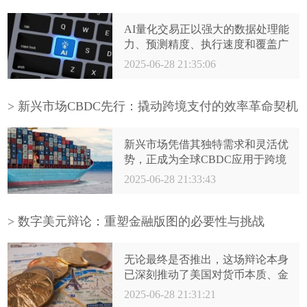
把握技术演进与市场节奏，方能在
的理财顾问。
充满机遇与挑战的未来市场中，精
AI量化交易正以强大的数据处理能
准布局，拥抱未来。
力、预测精度、执行速度和覆盖广
度，系统性解构传统投资模式的核
2025-06-28 21:35:06
心支柱。它并非完全取代人类智慧
（策略设计、伦理框架、终极风控
仍需人类），而是将投资推向了更
> 新兴市场CBDC先行：撬动跨境支付的效率革命契机
高维的竞争维度——算法与数据的
巅峰对决。拥抱AI赋能，深谙其优
新兴市场凭借其独特需求和灵活优
势与局限，将成为未来投资者在颠
势，正成为全球CBDC应用于跨境
覆性浪潮中生存与制胜的关键。这
支付的“创新试验田”。从mBridge项
2025-06-28 21:33:43
场由代码驱动的革命，已然重塑了
目的成功实践到区域性平台的积极
华尔街与全球金融市场的未来图
布局，CBDC驱动的跨境支付效率
景。
革命已非遥不可及的构想。尽管互
> 数字美元辩论：重塑金融版图的必要性与挑战
操作性、监管协同等挑战仍待破
解，但新兴市场的先行先试，无疑
无论最终是否推出，这场辩论本身
为全球构建更普惠、高效、安全的
已深刻推动了美国对货币本质、金
未来跨境支付网络点燃了关键火
融架构与监管框架的再思考。数字
2025-06-28 21:31:21
种。这场由数字货币引领的效率革
美元之路，注定是一条需要智慧、