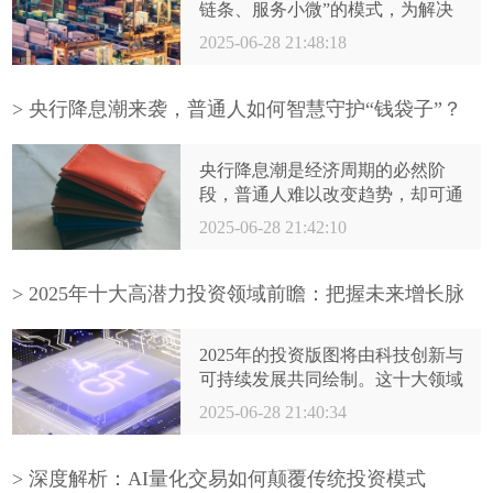
链条、服务小微”的模式，为解决
中小企业融资困境提供了极具可行
2025-06-28 21:48:18
性的实操路径。其成功关键在于：
可信数据的互联互通、核心企业的
深度参与、平台化高效运作、科技
> 央行降息潮来袭，普通人如何智慧守护“钱袋子”？
驱动的风控能力以及多方协作的生
态构建。对于中小企业而言，积极
央行降息潮是经济周期的必然阶
拥抱数字化管理，规范经营，提升
段，普通人难以改变趋势，却可通
在供应链中的透明度和履约能力，
过智慧调整理财策略有效应对。关
2025-06-28 21:42:10
是获得供应链金融支持的前提。对
键在于认清影响、主动规划、多元
于核心企业和金融机构，则需以更
配置、严控风险。从审视存款结构
开放的姿态、更创新的产品、更高
开始，逐步拓展投资视野，在风险
> 2025年十大高潜力投资领域前瞻：把握未来增长脉
效的平台，共同推动供应链金融的
可控范围内寻求收益提升的可能，
搏
深化发展。唯有各方协同发力，才
同时坚决规避高息陷阱，保留充足
能将这条“破局之路”越走越宽，真
2025年的投资版图将由科技创新与
流动性。理财是一场持久战，在降
正释放中小企业的澎湃活力，为中
可持续发展共同绘制。这十大领域
息环境下保持清醒、积极学习、适
国经济的高质量发展注入强劲动
代表了技术进步、社会变迁与政策
2025-06-28 21:40:34
时调整，方能真正守护好来之不易
能。
支持的交汇点，蕴藏着驱动未来经
的“钱袋子”，实现财富的稳健保值
济增长的核心动力。投资者需以敏
与增长。建议投资者持续关注宏观
锐的洞察力，深入研究细分赛道，
> 深度解析：AI量化交易如何颠覆传统投资模式
经济和政策动向，必要时咨询专业