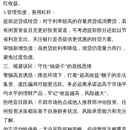
红收益。
3.管理负债，善用杠杆：
提前还贷或转贷：对于利率较高的存量房贷或消费贷，若
有闲置资金且无更好投资渠道，可考虑提前部分还款以节
省利息支出。关注银行是否提供更优惠的转贷方案。
审慎新增负债：虽然贷款利率降低，借贷仍需量力而行，
避免过度负债。
三、规避误区：守住“钱袋子”的底线思维
警惕高息诱惑：降息环境下，打着“超高收益”幌子的非法
集资、庞氏骗局可能更活跃。务必远离承诺远高于市场平
均水平的理财产品，牢记“收益越高，风险越大”。
拒绝盲目跟风：不因市场热点或他人推荐而冲动投资。任
何投资决策都应基于自身财务状况、风险承受能力和充分
了解。
勿忘流动性储备：无论采取何种策略，必须预留足够覆盖